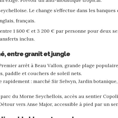
in exigé. Prévoir un anti-moustique tropical.
seychelloise. Le change s’effectue dans les banques
nglais, français.
 entre 1 800 € et 3 200 € par personne pour deux s
ansferts inclus.
hé, entre granit et jungle
 Premier arrêt à Beau Vallon, grande plage populair
, paddle et couchers de soleil nets.
e rapidement : marché Sir Selwyn, Jardin botanique,
parc du Morne Seychellois, accès au sentier Copoli
. Détour vers Anse Major, accessible à pied par un sen