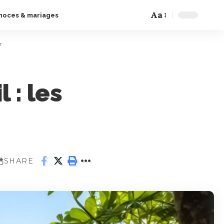
Aa
noces & mariages
r
 : les
SHARE