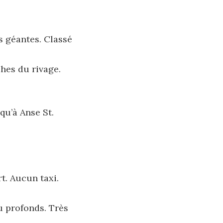
es géantes. Classé
ches du rivage.
qu’à Anse St.
rt. Aucun taxi.
u profonds. Très