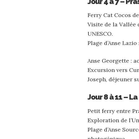
Jour 4 à 7 – Pr
Ferry Cat Cocos dep
Visite de la Vallée
UNESCO.
Plage d’Anse Lazio 
Anse Georgette : a
Excursion vers Curi
Joseph, déjeuner su
Jour 8 à 11 – La
Petit ferry entre P
Exploration de l’U
Plage d’Anse Source
photogénique.