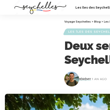
Les îles des Seychel
Voyage Seychelles
>
Blog
>
Les 
LES ÎLES DES SEYCHE
Deux sem
Seychel
JÉRÉMY
1 AN AGO