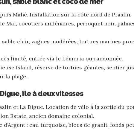
aslin, sable blanc et coco de mer
uis Mahé. Installation sur la côte nord de Praslin.
 de Mai, cocotiers millénaires, perroquet noir, palm
: sable clair, vagues modérées, tortues marines pro
ccès limité, entrée via le Lémuria ou randonnée.
euse Island, réserve de tortues géantes, sentier jus
r la plage.
 Digue, île à deux vitesses
raslin et La Digue. Location de vélo à la sortie du po
nion Estate, ancien domaine colonial.
 d’Argent : eau turquoise, blocs de granit, fonds pe