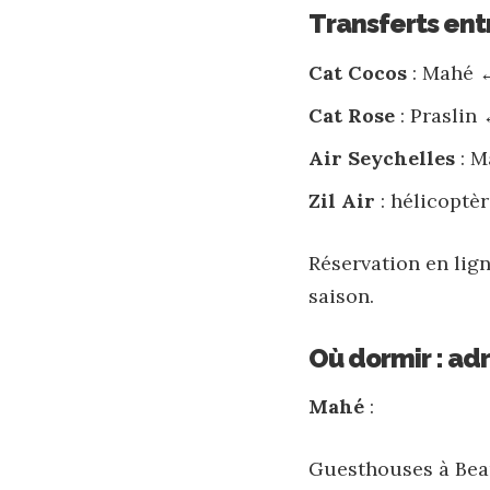
Transferts entr
Cat Cocos
: Mahé ↔
Cat Rose
: Praslin 
Air Seychelles
: M
Zil Air
: hélicoptè
Réservation en lign
saison.
Où dormir : adr
Mahé
:
Guesthouses à Bea