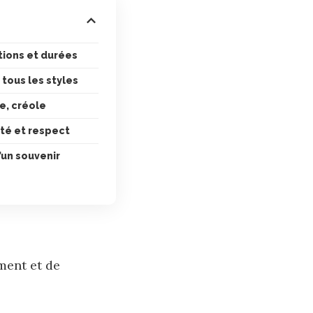
ptions et durées
 tous les styles
le, créole
dité et respect
’un souvenir
ement et de