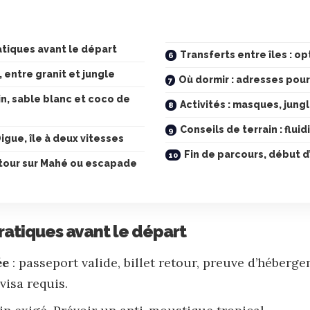
atiques avant le départ
Transferts entre îles : o
, entre granit et jungle
Où dormir : adresses pour
lin, sable blanc et coco de
Activités : masques, jung
Conseils de terrain : flui
Digue, île à deux vitesses
Fin de parcours, début d
etour sur Mahé ou escapade
ratiques avant le départ
ée
: passeport valide, billet retour, preuve d’héberg
visa requis.